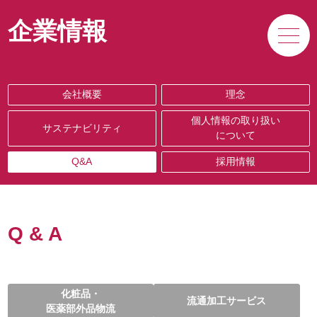
サービス
企業情報
私たちの強み
会社概要
理念
個人情報の取り扱い
企業情報
サステナビリティ
について
Q&A
採用情報
Q & A
化粧品・
流通加工サービス
医薬部外品物流