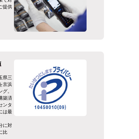
ご提供
値
玉県三
を京浜
ング。
構築済
センタ
には最
分に対
に比