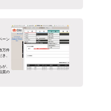
ペーン
数万件
だき、
ちが、
品質の