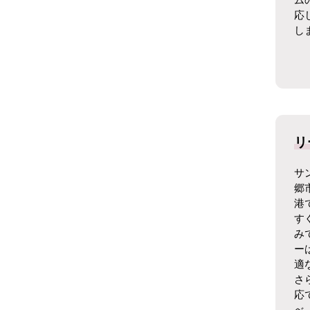
応
し
リ
サ
郷
港
す
み
ー
適
さ
応
べ