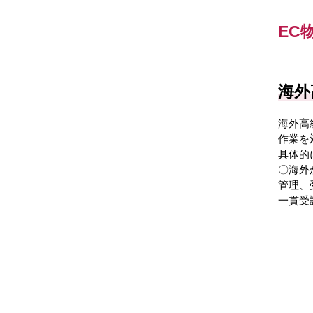
EC
海外
海外高
作業を
具体的
〇海外
管理、
一貫受