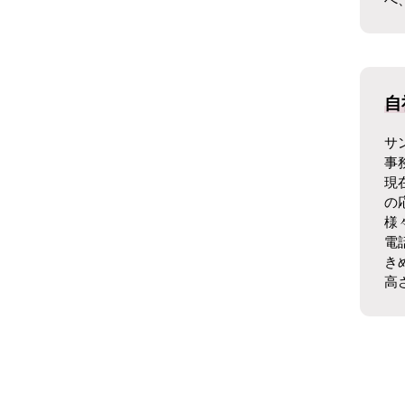
自
サ
事
現
の
様
電
き
高