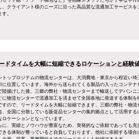
し、クライアント様のニーズに沿った高品質な流通加工サービスを
ます。
ードタイムを大幅に短縮できるロケーションと経験
ントップロジテムの物流センターは、大消費地・東京から程近い埼
市に位置しています。海外から送られてくる製品の入ったコンテナ
で陸揚げした後、三郷の弊社・物流センターまで輸送してデバンニ
ぐに物流センターで流通加工を済ませて全国各地に発送する体制を
ですので、リードタイムを大幅に短縮できます。三郷の弊社・物流
は、全国に分散している販促品センターの集約拠点として活用する
なロケーションとなっています。
らに、実績とノウハウが豊富なため、突発的なご依頼であっても充
できる体制が整っていると自負しております。他社に依頼する場合
、企画～提案～業務開始までのリードタイムも短縮できます。