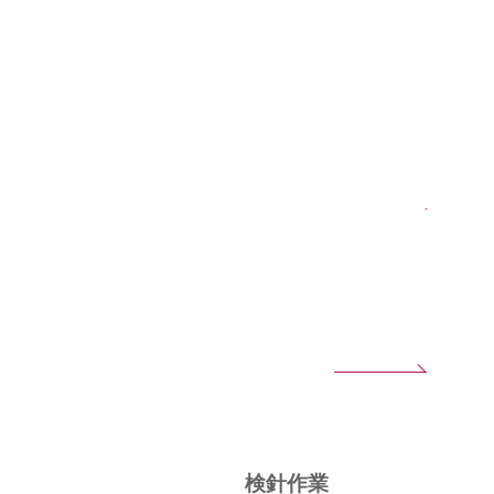
外装リニューアル
ラベル・バーコード・
シリアルナンバー貼付
ロット管理・
物流情報管理
検品・検針作業