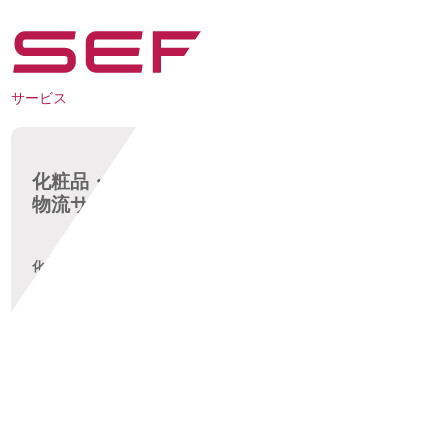
サービス
化粧品・医薬外部品
物流サービス
化粧品や医薬外部品ライセンス取得倉庫で、受入検査から薬事対
応が必要な流通加工・保管・出荷までをトータルにサポートしま
す。
流通加工サービス