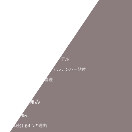
サービス
化粧品・医薬部外品物流
流通加工サービス
EC物流代行サービス
シュリンク包装・外装リニューアル
ラベル・バーコード・シリアルナンバー貼付
ロット管理・物流情報管理
検品・検針作業
私たちの強み
私たちの強み
選ばれ続ける4つの理由