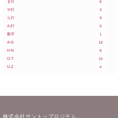
ま行
6
や行
3
ら行
9
わ行
0
数字
1
A-G
18
H-N
8
O-T
10
U-Z
4
株式会社サントップロジテム