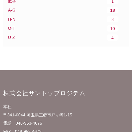
数字
1
A-G
18
H-N
8
O-T
10
U-Z
4
株式会社サントップロジテム
本社
〒341-0044 埼玉県三郷市戸ヶ崎1-15
電話 048-953-4675
FAX 048-953-4673