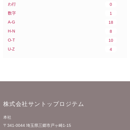
わ行
0
数字
1
A-G
18
H-N
8
O-T
10
U-Z
4
株式会社サントップロジテム
本社
〒341-0044 埼玉県三郷市戸ヶ崎1-15