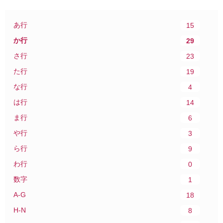
あ行
15
か行
29
さ行
23
た行
19
な行
4
は行
14
ま行
6
や行
3
ら行
9
わ行
0
数字
1
A-G
18
H-N
8