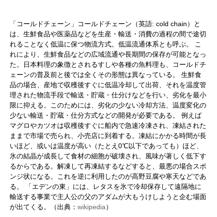
「コールドチェーン」コールドチェーン（英語: cold chain）と
は、生鮮食品や医薬品などを生産・輸送・消費の過程の間で途切
れることなく低温に保つ物流方式。低温流通体系とも呼ぶ。 こ
れにより、生鮮食品などの広域流通や長期間の保存が可能となっ
た。日本料理の象徴とされるすしや各種の魚料理も、コールドチ
ェーンの普及前と後では全くその形態は異なっている。 生鮮食
品の場合、産地で収穫後すぐに低温冷却して出荷、それを温度管
理された物流手段で輸送・貯蔵・仕分けなどを行い、劣化を最小
限に抑える。このためには、劣化の少ない冷却方法、温度変化の
少ない輸送・貯蔵・仕分方式などの開発が必要である。 例えば
マグロやカツオは収穫後すぐに船内で急速冷凍され、凍結された
ままで市場で売られ、小売店に到着する。凍結にかかる時間が長
いほど、或いは温度が高い（たとえ0℃以下であっても）ほど、
氷の結晶が成長して食材の細胞が破壊され、風味が著しく低下す
るからである。解凍して再凍結するなどすると、最悪の場合スポ
ンジ状になる。これを逆に利用したのが高野豆腐や寒天などであ
る。 「エデンの東」には、レタスを氷で冷却保存して遠隔地に
輸送する事業で主人公の父のアダムが大もうけしようと企む場面
が出てくる。（出典：
wikipedia
）