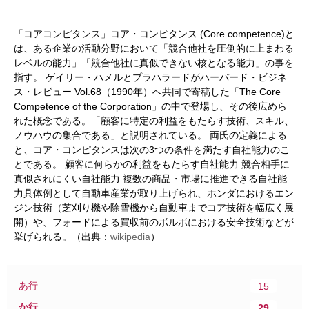
「コアコンピタンス」コア・コンピタンス (Core competence)と
は、ある企業の活動分野において「競合他社を圧倒的に上まわる
レベルの能力」「競合他社に真似できない核となる能力」の事を
指す。 ゲイリー・ハメルとプラハラードがハーバード・ビジネ
ス・レビュー Vol.68（1990年）へ共同で寄稿した「The Core
Competence of the Corporation」の中で登場し、その後広めら
れた概念である。「顧客に特定の利益をもたらす技術、スキル、
ノウハウの集合である」と説明されている。 両氏の定義による
と、コア・コンピタンスは次の3つの条件を満たす自社能力のこ
とである。 顧客に何らかの利益をもたらす自社能力 競合相手に
真似されにくい自社能力 複数の商品・市場に推進できる自社能
力具体例として自動車産業が取り上げられ、ホンダにおけるエン
ジン技術（芝刈り機や除雪機から自動車までコア技術を幅広く展
開）や、フォードによる買収前のボルボにおける安全技術などが
挙げられる。（出典：
wikipedia
）
あ行
15
か行
29