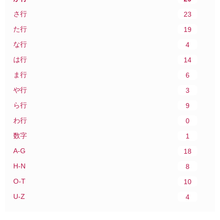
さ行
23
た行
19
な行
4
は行
14
ま行
6
や行
3
ら行
9
わ行
0
数字
1
A-G
18
H-N
8
O-T
10
U-Z
4